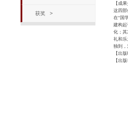
【成果
这四部
获奖
>
在
“国
建构起
化；其
礼和乐
独到
【出版
【出版