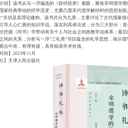
介绍】
该书从马一浮编选的《群经统类》着眼，聚焦宋明儒学围
儒家经典带动的经学流变，尤重凸显宋代儒学解经时的思想创新
学”关切及其理论建构。该书共分为九章，主要讨论了古代儒家
引导人心仁善的知识学说。落实到具体论述，分为三大部分：首
次挖掘《尚书》学带动有关个人与社会之间政教学说体系；最后
之间的关系，分析马一浮“三礼类”书目蕴含的礼学思想，揭示儒
，观点中肯，有理有据，具有较高学术价值。
时间】
2023年11月
社】天津人民出版社