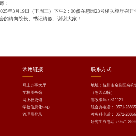
师：
025年3月19日（下周三）下午2：00点在恕园23号楼弘毅厅
会的请向院长、书记请假。谢谢大家！
常用
链接
联系
方式
网上办事大厅
地址：杭州市余杭区余杭塘
学校图书馆
（恕园23幢）
网上校史馆
邮政编码：311121
学校信息化中心
综合办电话： 0571-28865
管理员登录
教务科电话： 0571-28866
研究生办电话：0571-2886