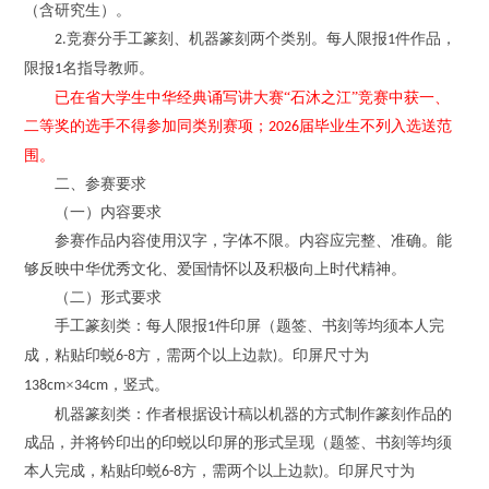
（含研究生）。
竞赛分手工篆刻、机器篆刻两个类别。每人限报
件作品
，
2.
1
限报
名指导教师。
1
已在省大学生中华经典诵写讲大赛
“石沐之江”竞赛中获一、
二等奖的选手不得参加同类别赛项；
届毕业生不列入选送范
2026
围。
二、参赛要求
（一）内容要求
参赛作品内容使用汉字，字体不限。内容应完整、准确。能
够反映中华优秀文化、爱国情怀以及积极向上时代精神。
（二）形式要求
手工篆刻类：每人限报
件印屏（题签、书刻等均须本人完
1
成，粘贴印蜕
方，需两个以上边款
。印屏尺寸为
6
-
8
)
×
，
竖式。
138cm
34cm
机器篆刻类：作者根据设计稿以机器的方式制作篆刻作品的
成品，并将钤印出的印蜕以印屏的形式呈现（题签、书刻等均须
本人完成，粘贴印蜕
方，需两个以上边款
。印屏尺寸为
6
-
8
)