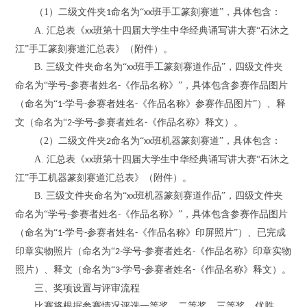
（1）
二级文件夹
命名为“
班
手工篆刻赛道
”，
具体包含：
1
xx
A.
汇总表《
班
第十四届大学生中华经典诵写讲大赛
“石沐之
xx
江”手工篆刻赛道汇总表》（附件）。
B.
三级文件夹
命名
为
“
班
手工
篆刻赛道作品
”，
四级
文件夹
xx
命名为
“学号
参赛者姓名
《作品名称》”
，
具体包含参赛作品图片
-
-
（命名为
“
学号
参赛者姓名
《作品名称》参赛作品图片”）、
释
1-
-
-
文
（命名为
“
学号
参赛者姓名
《作品名称》
释文
）
。
2-
-
-
（2）
二级文件夹
命名为“
班
机器篆刻赛道
”，
具体包含：
2
xx
A.
汇总表《
班
第十四届大学生中华经典诵写讲大赛
“石沐之
xx
江”手工机器
篆刻
赛道汇总表》（附件）。
B.
三级文件夹
命名
为
“
班
机器
篆刻赛道作品
”，
四级
文件夹
xx
命名为
“学号
参赛者姓名
《作品名称》”
，
具体包含参赛作品图片
-
-
（命名为
“
学号
参赛者姓名
《作品名称》印屏照片”）、已完成
1-
-
-
印章实物照片（命名为“
学号
参赛者姓名
《作品名称》
印章实物
2-
-
-
照片
）
、
释文
（命名为
“
学号
参赛者姓名
《作品名称》
释文
）
。
3
-
-
-
三、奖项设置与评审流程
比赛将
根据参赛情况评选一等奖、二等奖、三等奖、优胜