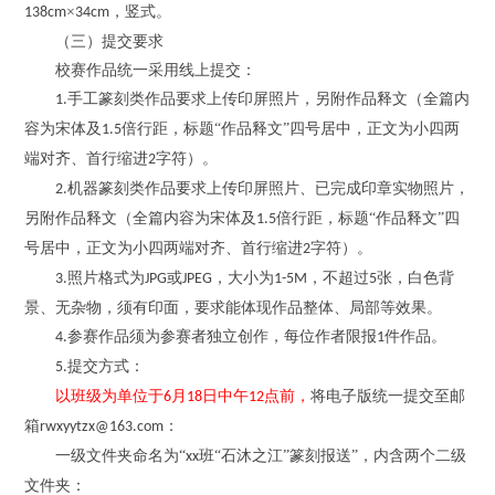
×
，
竖式。
138cm
34cm
（三）提交要求
校赛作品统一采用线上提交：
手工篆刻类作品要求上传印屏照片，另附作品释文
（全篇内
1.
容为宋体及
倍行距，标题“
作品释文
”
四号居中，正文为小四两
1.5
端对齐、首行缩进
字符）
。
2
机器篆刻类作品要求上传印屏照片、已完成印章实物照片，
2.
另附作品释文
（全篇内容为宋体及
倍行距，标题“
作品释文
”
四
1.5
号居中，正文为小四两端对齐、首行缩进
字符）
。
2
照片格式为
或
，大小为
，不超过
张，白色背
3.
JPG
JPEG
1
-
5M
5
景、无杂物，须有印面，要求能体现作品整体、局部等效果。
参赛作品须为参赛者独立创作，每位作者限报
件作品。
4.
1
提交方式：
5.
以班级为单位于
月
日中午
点前，
将电子版统一提交至邮
6
18
12
箱
：
rwxyytzx@163.com
一级文件夹命名为
“
班
“石沐之江”篆刻
报送
”，内含两个二级
xx
文件夹：