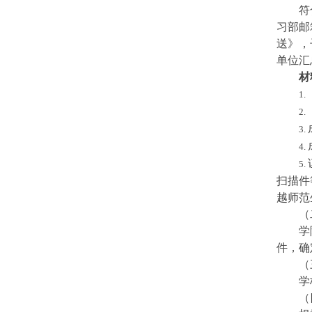
符
习部邮箱
送》，
单位汇
材
1.
2.
3.
4.
5.
扫描件
越师范
（
学
件，确
（
学
（