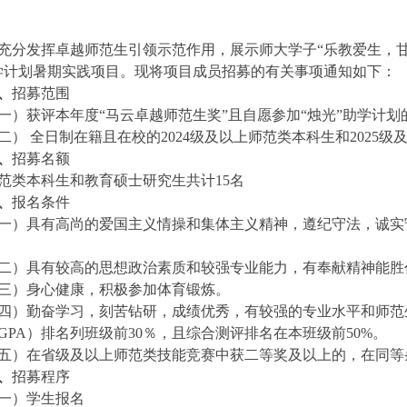
充分发挥卓越师范生引领示范作用，展示师大学子
“乐教爱生，
学计划暑期实践项目。现将项目成员招募的有关事项通知如下：
、
招募范围
一）
获评本年度
“马云卓越师范生奖”且自愿参加“烛光”助学计划
二）
全日制在籍且在校的
2024级及以上师范类本科生和2025
、
招募名额
范类本科生和教育硕士研究生共计
15名
、
报名条件
一）具有高尚的爱国主义情操和集体主义精神，遵纪守法，诚实
二）具有较高的思想政治素质和较强专业能力，有奉献精神能胜
三）身心健康，积极参加体育锻炼。
四）勤奋学习，刻苦钻研，成绩优秀，有较强的专业水平和师范
GPA）排名列
班级
前
30％，且综合测评排名在本班级前50%。
五）在省级及以上师范类技能竞赛中获二等奖及以上的，在同等
、
招募程序
一）学生报名