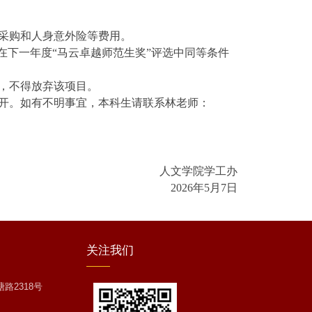
采购和人身意外险等费用。
在下一年度“马云卓越师范生奖”评选中同等条件
，不得放弃该项目。
开。如有不明事宜，
本科生
请联系
林老师：
人文学院学工办
2026年5月7日
关注
我们
路2318号