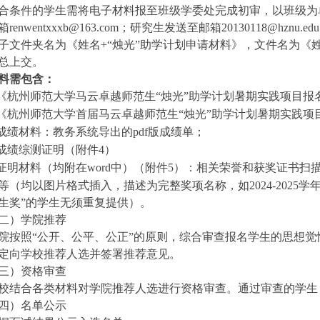
合条件的学生
需将电子材料报至班级学委处完成初审，以班级为
renwentxxxb@163.com；研究生发送至邮箱20130118@hzn
子文件夹名为《姓名+“烛光”助学计划申请材料》，文件名为《
总上交。
料需包含：
《杭州师范大学马云卓越师范生
“烛光”助学计划暑期实践项目报
《杭州师范大学首届马云卓越师范生
“烛光”助学计划暑期实践项
成绩材料：教务系统导出的
pdf版成绩单；
成绩综测证明（附件
4）
证明材料（均附在
word中）（附件5）：
相关荣誉和获奖证书
扫
等
（均以图片格式插入，描述为完整奖项名称，如
2024-202
生奖”的学生无须重复提供）
。
二）学院推荐
院按照
“公开、公平、公正”的原则，综合审查报名学生的思想
定向学校推荐人选并签署推荐意见。
三）资格审查
校结合各类材料对学院推荐人选进行资格审查。通过审查的学生
四）名单公示