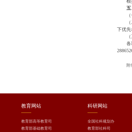
根
五
（
（
下优先
（
各
2886
附
教育
网站
科研
网站
教育部高等教育司
全国社科规划办
教育部基础教育司
教育部社科司