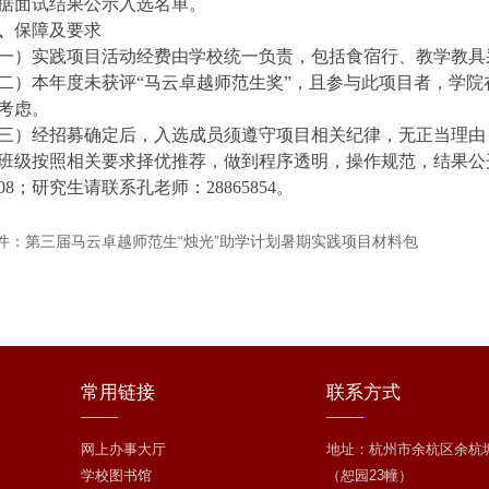
据面试结果公示入选名单。
、
保障及要求
一）实践项目活动经费由学校统一负责，包括食宿行、教学教具
二）本年度未获评
“马云卓越师范生奖”，且参与此项目者，学院
考虑。
三）经招募确定后，入选成员须遵守项目相关纪律，无正当理由
班级
按照相关要求择优推荐，做到程序透明，操作规范，结果公
5208；研究生请联系孔老师：28865854。
件：第三届马云卓越师范生“烛光”助学计划暑期实践项目材料包
常用
链接
联系
方式
网上办事大厅
地址：杭州市余杭区余杭塘
学校图书馆
（恕园23幢）