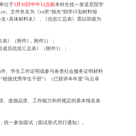
单位于
5月10日中午12点前
本科生统一发送至院学
u.edu.cn。文件夹名为《xx班“烛光”助学计划材料报
姓名+具体材料名》，《信息汇总表》需以班级为
名表》（附件1
，
附件
2
）
；
目成员信息汇总表》
（
附件
3）；
描件、
学生工作证明或参与各类社会服务证明材料
5学年“校级优秀学生干部”）
（已获评本年度
“马云卓
觉悟、道德品质、工作能力和所规定的基本报名条
，统一参加面试（面试形式另行通知）。