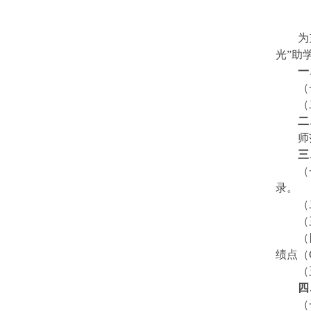
为
光”助
一
（
（
二
师
三
（
录。
（
（
（
绩点（
（
四
（