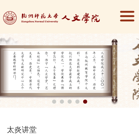
1
2
3
4
5
太炎讲堂