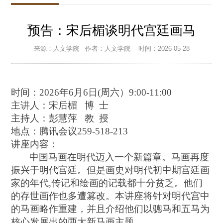
预告：宋后楣谈明代宫廷画马
来源：人文学院
作者：人文学院
时间：2026-05-28
时间：
2026年6月6日(周
六）9
:00-11:00
主讲人：
宋后楣
博 士
主持人：
彭慧萍
教 授
地点：
腾讯会议259-518-213
讲座内容：
中国马画在明代迈入一个新篇章。马画再度
振兴于明代宫廷。但是画史对明代初中期宫廷画
家的年代,传记和绘画的记载都十分贫乏。他们
的存世画作也多遭篡改。本讲座将针对明代宫中
的马画略作重建，并且介绍他们以骢马和五马为
核心发展出的两大新马画主题。