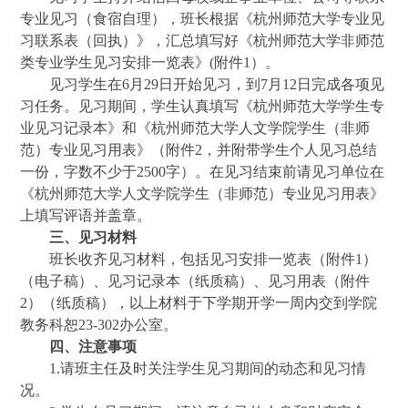
专业见习（食宿自理），班长根据《杭州师范大学专业见
习联系表（回执）》，汇总填写好《杭州师范大学非师范
类专业学生见习安排一览表》
(附件1）。
见习学生在
6月
29
日开始见习，到
7月
1
2日完成各项见
习任务。见习期间，学生认真填写《杭州师范大学学生专
业见习记录本》和《杭州师范大学人文学院学生（非师
范）专业见习用表》（附件2，并附带学生个人见习总结
一份，字数不少于2500字）。在见习结束前请见习单位在
《杭州师范大学人文学院学生（非师范）专业见习用表》
上填写评语并盖章。
三、见习材料
班长收齐见习材料，包括见习安排一览表（附件
1）
（电子稿）、见习记录本（纸质稿）、见习用表（附件
2）（纸质稿），以上材料于下学期开学一周内交到学院
教务科
恕
23-
302办公室。
四、
注意事项
1.请班主任及时关注学生见习期间的动态和见习情
况。